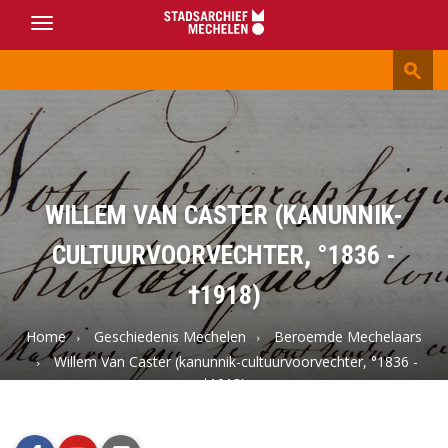
Toggle
navigation
Stadsarchief
Mechelen
WILLEM VAN CASTER (KANUNNIK-
CULTUURVOORVECHTER, °1836 -
†1918)
Home
Geschiedenis Mechelen
Beroemde Mechelaars
Willem Van Caster (kanunnik-cultuurvoorvechter, °1836 -
†1918)