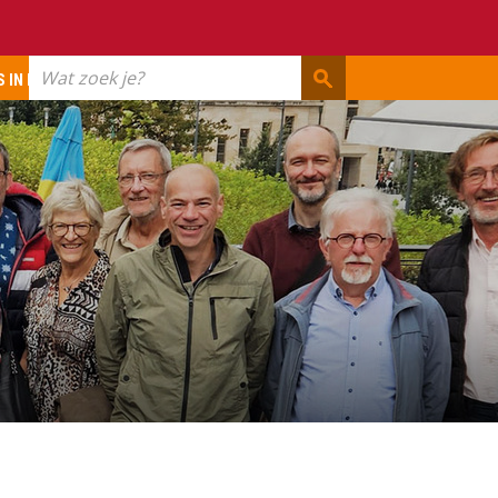
Wat
 IN ERFGOED
zoek
je?