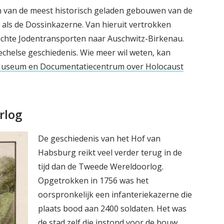
én van de meest historisch geladen gebouwen van de
als de Dossinkazerne. Van hieruit vertrokken
chte Jodentransporten naar Auschwitz-Birkenau.
Mechelse geschiedenis. Wie meer wil weten, kan
Museum en Documentatiecentrum over Holocaust
rlog
De geschiedenis van het Hof van
Habsburg reikt veel verder terug in de
tijd dan de Tweede Wereldoorlog.
Opgetrokken in 1756 was het
oorspronkelijk een infanteriekazerne die
plaats bood aan 2400 soldaten. Het was
de stad zelf die instond voor de bouw