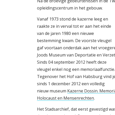
Na de droevige gebeurtenissen in de Tw
opleidingscentrum in het gebouw.
Vanaf 1973 stond de kazerne leeg en
raakte ze in verval tot er aan het einde
van de jaren 1980 een nieuwe
bestemming kwam. De voorste vleugel
gaf voortaan onderdak aan het vroeger
Joods Museum van Deportatie en Verzet
Sinds 04 september 2012 heeft deze
vleugel enkel nog een memoriaalfunctie.
Tegenover het Hof van Habsburg vind j
sinds 1 december 2012 een volledig
nieuw museum
Kazerne Dossin. Memori
Holocaust en Mensenrechten
.
Het Stadsarchief, dat eerst gevestigd wa