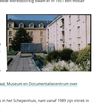
eede Wereldoorlog kwam er in 1951 een militair
e
.
e
aal, Museum en Documentatiecentrum over
s in het Schepenhuis, nam vanaf 1989 zijn intrek in