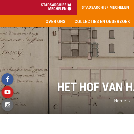
STADSARCHIEF MECHELEN
OVER ONS
COLLECTIES EN ONDERZOEK
Stadsarchief
Mechelen
HET HOF VAN H
facebook
Home
youtube
instagram