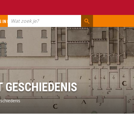
Wat
 IN ERFGOED
zoek
je?
T GESCHIEDENIS
schiedenis