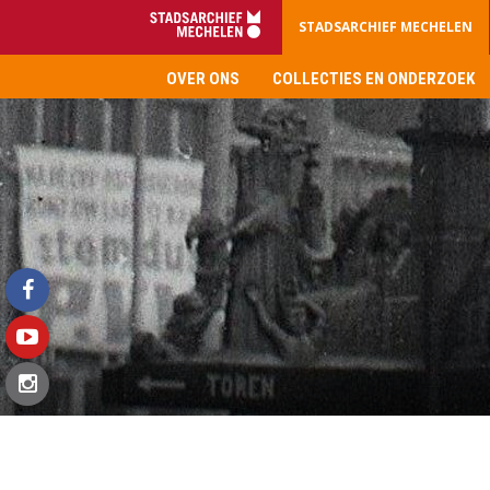
STADSARCHIEF MECHELEN
OVER ONS
COLLECTIES EN ONDERZOEK
Stadsarchief
Mechelen
facebook
youtube
instagram