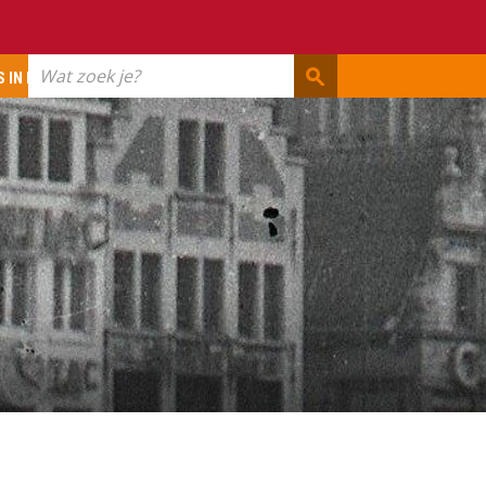
Wat
 IN ERFGOED
zoek
je?