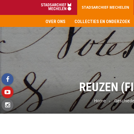
STADSARCHIEF MECHELEN
OVER ONS
COLLECTIES EN ONDERZOEK
Stadsarchief
Mechelen
REUZEN (F
facebook
Home
Geschiede
youtube
instagram