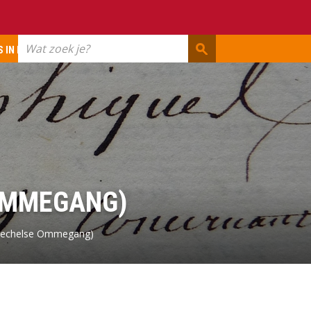
Wat
 IN ERFGOED
zoek
je?
 OMMEGANG)
 Mechelse Ommegang)